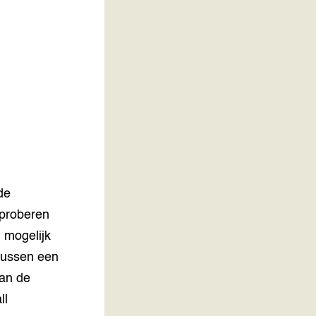
Over ons
ONZE PARTNER
Kennisportaal Boerenlandvogels
de
 proberen
 mogelijk
 tussen een
van de
ll