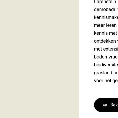
Larenstein.
demobedrij
kennismake
meer leren
kennis met
ontdekken v
met extens
bodemvruch
biodiversit
grasland en
voor het ge
Bek