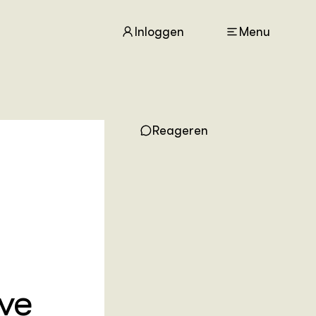
Inloggen
Menu
ACTUEEL
Reageren
Nieuws
Nieuwsbrief
Agenda
Dossiers
ZIE OOK
Leermateriaal op niveau
Projecten
In de regio
ve
OVER