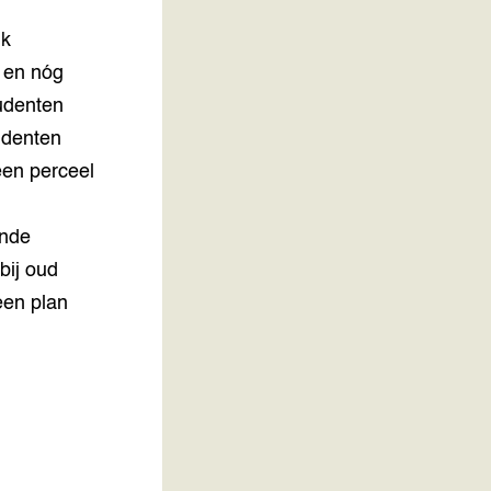
jk
 en nóg
tudenten
udenten
een perceel
ende
bij oud
een plan