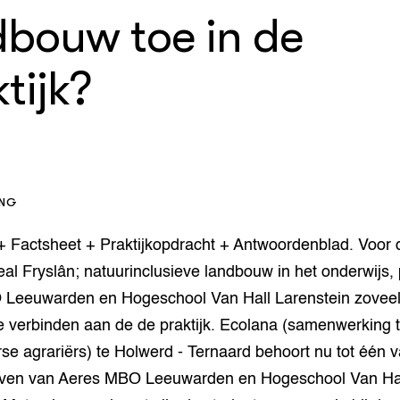
uk 4 - Gewas
onalisering
dbouw toe in de
p en biodiversiteit
k 5 - Dier
jsmateriaal
tijk?
n
uk 6 - Landschap
modellen
k 7 - Specifieke
 of soortgroepen
en wetgeving
k 8 - Regionale
k en technologie
ING
ing
 + Factsheet + Praktijkopdracht + Antwoordenblad. Voor 
k 9 -
ssystemen
l Fryslân; natuurinclusieve landbouw in het onderwijs,
Leeuwarden en Hogeschool Van Hall Larenstein zoveel
te verbinden aan de de praktijk. Ecolana (samenwerking
rse agrariërs) te Holwerd - Ternaard behoort nu tot één 
ven van Aeres MBO Leeuwarden en Hogeschool Van Ha