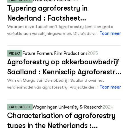
Typering agroforestry in
Nederland : Factsheet
Agroforestry nummer 16
Waarom deze factsheet? Agroforestry kent een grote
variatie aan verschijningsvormen. Dit biedt veel kansen
Toon meer
om agroforestrysystemen te realiseren die passen bij de
specifieke wensen en doelen van een agrariër of bij
Future Farmers Film Productions
2025
VIDEO
bepaalde typen landschap of uitdagingen in en specifiek
Agroforestry op akkerbouwbedrijf
gebied. Deze grote verscheidenheid aan systemen levert
echter ook belemmeringen op. In de praktijk hebben
Saalland : Kennisclip Agroforestry
ondernemers, beleidsmakers en andere stakeholders soms
Verdienmodel
Wim en Marga van Demobedrijf Saalland over het
verschillende beelden en ideeën bij de term agroforestry.
verdienmodel van agroforestry. Projectleider: Maureen
Toon meer
Hierdoor wordt er vaak langs elkaar heen gepraat, wat kan
Schoutsen.
leiden tot verwarring, onbegrip en misvattingen. Hebben
een akkerbouwer en een ambtenaar in een gesprek over
Wageningen University & Research
2024
FACTSHEET
vergunningen voor een agroforestrysysteem hetzelfde
Characterisation of agroforestry
systeem voor ogen? Is agroforestry voor een
melkveehouder hetzelfde als voor een pluimveehouder?
types in the Netherlands :