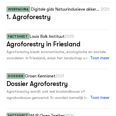
0
1990
Digitale gids Natuurinclusieve akkerbo
2021
WEBPAGINA
0
1989
ZIE OOK
1. Agroforestry
uw - Maatregelen
Leermateriaal op niveau
0
1988
Projecten
In de regio
0
1987
Louis Bolk Instituut
2025
FACTSHEET
0
Agroforestry in Friesland
1986
OVER
Over ons
Agroforestry biedt economische, ecologische en sociale
0
1985
voordelen. In Friesland, waar het landschap varieert van
Toon meer
0
1892
ONZE PARTNER
kleiweiden tot veenweiden en zandgronden, kan
Kennisportaal Boerenlandvogels
agroforestry op diverse manieren worden toegepast.
0
1708
Groen Kennisnet
2021
DOSSIER
Deze introductie verkent de mogelijkheden van
1
Dossier Agroforestry
agroforestry in Friesland en biedt inzicht in hoe boeren
Onbekend
deze landbouwmethode kunnen integreren in hun
Agroforestry wordt ook wel boslandbouw of
bedrijfsvoering.
agrobosbouw genoemd. Er worden namelijk bomen en
Toon meer
struiken gecombineerd met de teelt van gewassen of
dierlijke productiesystemen.
WUR Open Teelten
2024
FACTSHEET