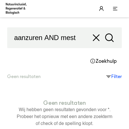
'aanzuren AND mest'
Filter
NATUURINCLUSIEVE LANDBOUW
Thema's
Leerboek Natuurinclusieve landbouw
Boe
Nat
Pra
in de praktijk
Bo
Hoo
Zoekhulp
Ond
Akk
Hoo
Practoraat Natuurinclusieve
Net
Gla
Hoo
landbouw & Ondernemend leren
Ond
Die
Hoo
Geen resultaten
Filter
On
Lan
Hoo
Pro
De 
Hoo
Ond
Ver
Hoo
Bel
Hoo
Geen resultaten
ACTUEEL
Loo
Hoo
Nieuws
Wij hebben geen resultaten gevonden voor
*
.
Nieuwsbrief
Probeer het opnieuw met een andere zoekterm
Agenda
of check of de spelling klopt.
Dossiers