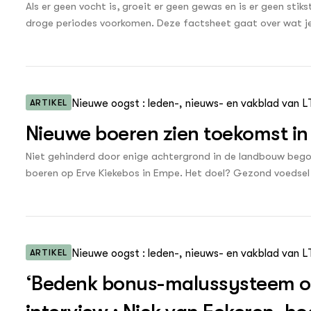
Research een raamwerk ontwikkeld om kritische succesfactor
Als er geen vocht is, groeit er geen gewas en is er geen stik
bedrijfsmodellen, (CNABM’s) — of simpelweg duurzame bedri
droge periodes voorkomen. Deze factsheet gaat over wat je
beschrijft het resultaat van de toepassing van het CNABM-r
de opbrengstderving door droogte reduceren.
Gelderland en één in Overijssel, en geeft daarmee inzicht i
CNABM-raamwerk oplevert en onder welke voorwaarden het 
ARTIKEL
Nieuwe oogst : leden-, nieuws- en vakblad van 
Nieuwe boeren zien toekomst i
Niet gehinderd door enige achtergrond in de landbouw bego
boeren op Erve Kiekebos in Empe. Het doel? Gezond voedsel 
omgeving.
ARTIKEL
Nieuwe oogst : leden-, nieuws- en vakblad van L
‘Bedenk bonus-malussysteem om 