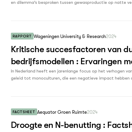
en dilemma’s besproken tussen gewasproductie op natte v
klimaatmitigatie, klimaatadaptatie, biodiversiteit en zuiv
RAPPORT
Wageningen University & Research
2024
Kritische succesfactoren van d
bedrijfsmodellen : Ervaringen 
In Nederland heeft een jarenlange focus op het verhogen van
geleid tot monoculturen, die een negatieve impact hebben op
waterkwaliteit en de aantrekkelijkheid van het landschap. D
gepleit voor een transitie naar circulaire landbouw, met nat
Ondanks dat de beleidsdoelen veranderd zijn met de komst v
relevant, om de negatieve invloed op het milieu en biodivers
FACTSHEET
Aequator Groen Ruimte
2024
heeft als doel duurzamere landbouwpraktijken te bevordere
positieve impact maximaliseren. Deze ontwikkelingen vrage
Droogte en N-benutting : Fact
agrariërs en dat erkent de Nederlandse overheid. In lijn h