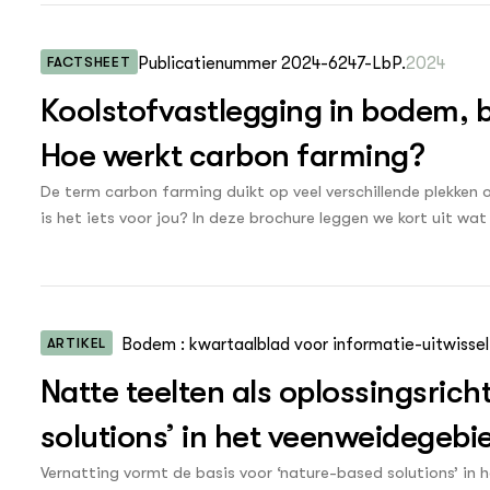
FACTSHEET
Publicatienummer 2024-6247-LbP.
2024
nl
Koolstofvastlegging in bodem,
Hoe werkt carbon farming?
De term carbon farming duikt op veel verschillende plekken o
is het iets voor jou? In deze brochure leggen we kort uit w
verschillende manieren je certificaten kunt verdienen. Deze
Verdienmodellen voor koolstofvastlegging. In dit project zi
farming te verkennen.
ARTIKEL
Bodem : kwartaalblad voor informatie-uitwisse
Natte teelten als oplossingsrich
solutions’ in het veenweidegebi
Vernatting vormt de basis voor ‘nature-based solutions’ in 