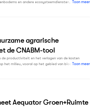
eenbodems en andere ecosysteemdiensten, zoals
Toon meer
ering van water en bodem.
uurzame agrarische
met de CNABM-tool
 de productiviteit en het verlagen van de kosten
 het milieu, vooral op het gebied van biodiversiteit,
Toon meer
e Nederlandse overheid heeft dan ook tot voor kort
uurinclusieve landbouw als een belangrijk perspectief.
an een nieuw kabinet, is deze ontwikkeling nog steeds
iteit te minimaliseren. Natuurinclusieve landbouw
n die negatieve ecologische impact minimaliseren en
n ook om nieuwe, duurzame bedrijfsmodellen voor
sheet Aequator Groen+Ruimte
iermee hebben onderzoekers van Wageningen Economic