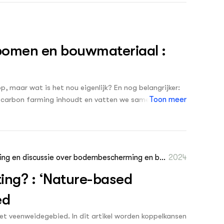
 bomen en bouwmateriaal :
p, maar wat is het nou eigenlijk? En nog belangrijker:
at carbon farming inhoudt en vatten we samen op welke
Toon meer
 brochure is gemaakt als onderdeel van het project
jn vijf pilots gestart om verdienmodellen rondom carbon
ling en discussie over bodembescherming en bod
2024
emsanering 34 1: 27 - 30
ting? : ‘Nature-based
ed
het veenweidegebied. In dit artikel worden koppelkansen