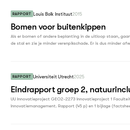
uk 3 - Bodem
oek
 veehouderij
RAPPORT
Louis Bolk Instituut
2015
uk 4 - Gewas
onalisering
Bomen voor buitenkippen
p en biodiversiteit
k 5 - Dier
jsmateriaal
Als er bomen of andere beplanting in de uitloop staan, gaan
n
de stal en zie je minder verenpikschade. Er is dus minder a
uk 6 - Landschap
zonnebaden en groen en insecten eten. Uitloopgebruik draagt
modellen
efficiënt mogelijk wil benutten en een extra bedrijfsactivitei
k 7 - Specifieke
 of soortgroepen
boomgaard het overwegen waard. Je kunt de boomgaard zove
en wetgeving
samenwerking opzoeken met een fruitteler. Deze samenwerking
RAPPORT
Universiteit Utrecht
2025
k 8 - Regionale
k en technologie
ing
Eindrapport groep 2, natuurinc
k 9 -
UU Innovatieproject GEO2-2273 Innovatieproject 1 Facul
ssystemen
Innovatiemanagement. Rapport (45 p) en 1 bijlage (factshee
natuurinclusieve landbouw voor Gelderland". economisch le
maken het lastig om beide doelen tegelijk te behalen, wat d
natuurinclusieve alternatieven. In dit project is daarom on