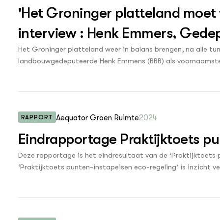
'Het Groninger platteland moet 
interview : Henk Emmers, Gede
Het Groninger platteland weer in balans brengen, na alle tum
landbouwgedeputeerde Henk Emmens (BBB) als voornaamste o
vol aan hebben, al heeft het college van Gedeputeerde Stat
gebiedsplan Toekomst Landelijk Gebied Groningen.
RAPPORT
Aequator Groen Ruimte
2024
Eindrapportage Praktijktoets pu
Deze rapportage is het eindresultaat van de ‘Praktijktoets 
‘Praktijktoets punten-instapeisen eco-regeling’ is inzicht 
voor de houding, het gedrag en de overtuiging van (potentië
zijn ook de adviseurs een belangrijke factor, aangezien zij