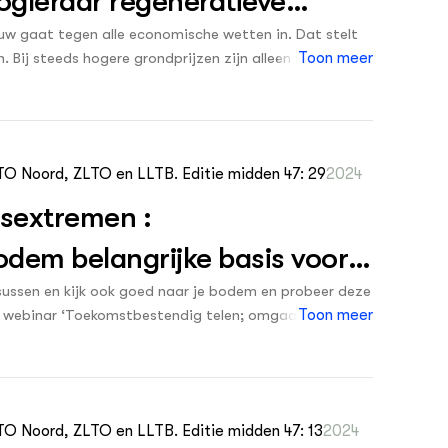
oogleraar regeneratieve
w gaat tegen alle economische wetten in. Dat stelt
 Bij steeds hogere grondprijzen zijn alleen nog
Toon meer
ssysteem. ‘Met een heffing op bouwland en een premie
LTO Noord, ZLTO en LLTB. Editie midden 47: 29
2024
rsextremen :
odem belangrijke basis voor
rsussen en kijk ook goed naar je bodem en probeer deze
et webinar ‘Toekomstbestendig telen; omgaan met
Toon meer
de opname van het webinar, 1:14:11 min.)
LTO Noord, ZLTO en LLTB. Editie midden 47: 13
2024