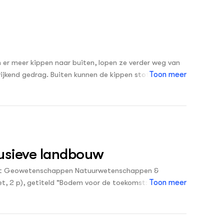
Nieuwste
OVER
Over ons
ONZE PARTNER
 er meer kippen naar buiten, lopen ze verder weg van
Kennisportaal Boerenlandvogels
fwijkend gedrag. Buiten kunnen de kippen stofbaden,
Toon meer
 bij aan dierenwelzijn. Voor wie zijn grond zo
t een leuke uitdaging vindt, is een professionele
el mogelijk in eigen beheer doen of juist de
 kun je zo intensief maken als je zelf wilt.
lusieve landbouw
teit Geowetenschappen Natuurwetenschappen &
t, 2 p), getiteld "Bodem voor de toekomst: Kansrijke
Toon meer
vensvatbaar blijven. Traditionele landbouwmethoden
e noodzaak versterkt om te kijken naar
derzocht welke van drie natuurinclusieve maatregelen