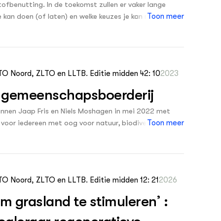
en van circulaire en natuurinclusieve agrarische
stofbenutting. In de toekomst zullen er vaker lange
jfsmodellen — inzichtelijk te maken. Deze factsheet
 kan doen (of laten) en welke keuzes je kan maken om
Toon meer
aamwerk in twee verschillende netwerken, één in
n het type uitkomsten die de toepassing van het
raamwerk succesvol ingezet kan worden.
LTO Noord, ZLTO en LLTB. Editie midden 42: 10
2023
n gemeenschapsboerderij
nnen Jaap Fris en Niels Moshagen in mei 2022 met
voor iedereen met oog voor natuur, biodiversiteit en
Toon meer
TO Noord, ZLTO en LLTB. Editie midden 12: 21
2026
grasland te stimuleren’ :