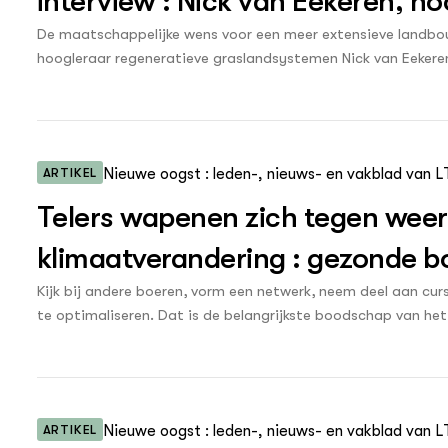
interview : Nick van Eekeren, h
graslandsystemen
De maatschappelijke wens voor een meer extensieve landbou
hoogleraar regeneratieve graslandsystemen Nick van Eekeren.
intensieve teelten rendabel. Hij pleit voor een bonus-malu
op grasland.’
ARTIKEL
Nieuwe oogst : leden-, nieuws- en vakblad van 
Telers wapenen zich tegen wee
klimaatverandering : gezonde b
akkerbouw
Kijk bij andere boeren, vorm een netwerk, neem deel aan cu
te optimaliseren. Dat is de belangrijkste boodschap van h
klimaatuitdagingen’. (De online versie van dit artikel bevat 
ARTIKEL
Nieuwe oogst : leden-, nieuws- en vakblad van 