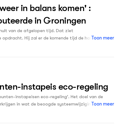
weer in balans komen' :
puteerde in Groningen
ult van de afgelopen tijd. Dat ziet
pdracht. Hij zal er de komende tijd de handen nog
Toon meer
en inmiddels wel een flinke stap gezet met het
nten-instapeis eco-regeling
punten-instapeisen eco-regeling’. Het doel van de
verkrijgen in wat de beoogde systeemwijziging betekent
Toon meer
le) deelnemers ten opzichte van de regeling. Daarbij
 veel invloed hebben op eerdergenoemde aspecten.