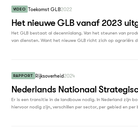
uk 4 - Gewas
onalisering
VIDEO
Toekomst GLB
2022
p en biodiversiteit
k 5 - Dier
jsmateriaal
Het nieuwe GLB vanaf 2023 uit
n
uk 6 - Landschap
Het GLB bestaat al decennialang. Van het steunen van produ
modellen
van diensten. Want het nieuwe GLB richt zich op agrariërs
k 7 - Specifieke
bedrijfsvoering. In deze explainervideo zie je waar we me
 of soortgroepen
en wetgeving
hoe het zich richt op grondgebonden regelingen (waaronder 
gebiedsgerichte samenwerking, duurzame investeringen, kenn
k 8 - Regionale
k en technologie
ing
RAPPORT
Rijksoverheid
2024
Nederlands Nationaal Strategi
k 9 -
ssystemen
Er is een transitie in de landbouw nodig. In Nederland zijn 
hiervoor nodig zijn, verschillen per sector, per gebied en pe
bindende afspraken voor onze leefomgeving, zoals het verst
en de boeren die samen kunnen bijdragen aan de oplossinge