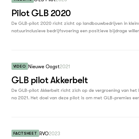
Pilot GLB 2020
nl
De GLB-pilot 2020 richt zicht op landbouwbedrijven in kle
natuurinclusieve bedrijfsvoering een positieve bijdrage wille
kringlooplandbouw, bodem, water en klimaat. Onder de titel 
cultuurlandschap’ gaan de collectieven Veluwe, Utrecht Oo
voor twee jaar aan de slag met het toepassen van vergroe
VIDEO
Nieuwe Oogst
2021
GLB pilot Akkerbelt
De GLB-pilot Akkerbelt richt zich op de vergroening van h
na 2021. Het doel van deze pilot is om met GLB-premies een 
omgeving iets oplevert. Onder leiding van de Agrarische N
Nederlandse akkerbouwcollectieven (de ‘Akkerbelt’) bezig me
Deze collectieven zijn allemaal actief in de akkerbouwstroo
FACTSHEET
RVO
2023