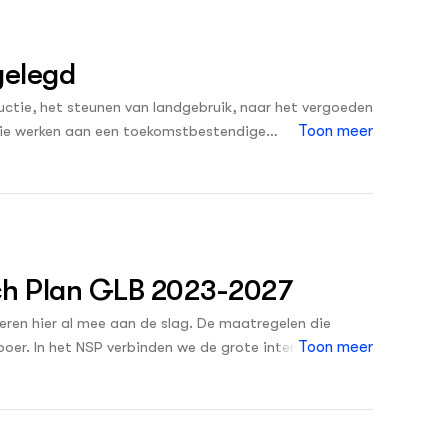
Over ons
Nieuwste
ONZE PARTNER
gelegd
Kennisportaal Boerenlandvogels
ctie, het steunen van landgebruik, naar het vergoeden
 die werken aan een toekomstbestendige
Toon meer
t het GLB vandaan komen en waar we naartoe gaan. En
de eco-regeling), de stikstof- en veenweide aanpak,
is en innovatie en jonge boeren.
sch Plan GLB 2023-2027
boeren hier al mee aan de slag. De maatregelen die
r boer. In het NSP verbinden we de grote internationaal
Toon meer
erken van biodiversiteit en klimaat, aan de gebieden
n.