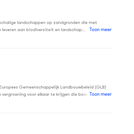
inschalige landschappen op zandgronden die met
n leveren aan biodiversiteit en landschap
Toon meer
‘Naar 50 tinten groen in een kleinschalig
st, NO Twente, Midden Brabant en VALA (Achterhoek)
ningsmaatregelen op landbouwbedrijven.
et Europees Gemeenschappelijk Landbouwbeleid (GLB)
vergroening voor elkaar te krijgen die boer, natuur en
Toon meer
atuurvereniging Oost Groningen (ANOG) gaan 9
t een gebiedsgerichte invulling van de vergroening.
k die loopt van Zeeland naar Groningen.