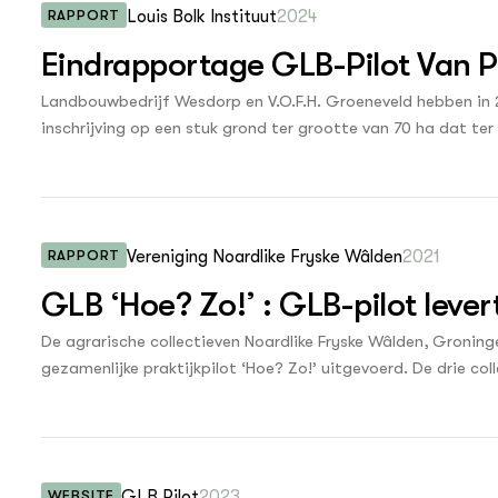
RAPPORT
Louis Bolk Instituut
2024
Eindrapportage GLB-Pilot Van P
Landbouwbedrijf Wesdorp en V.O.F.H. Groeneveld hebben in
inschrijving op een stuk grond ter grootte van 70 ha dat t
Overflakkee. De ondernemers zijn gestart met de “Proeftui
Pallandtpolder”, met als doel om een regionaal voorbeeldg
manier van boeren, relevant en praktisch haalbaar binnen de
RAPPORT
Vereniging Noardlike Fryske Wâlden
2021
GLB ‘Hoe? Zo!’ : GLB-pilot leve
De agrarische collectieven Noardlike Fryske Wâlden, Groni
gezamenlijke praktijkpilot ‘Hoe? Zo!’ uitgevoerd. De drie c
systeem. Hiermee kunnen boeren passende maatregelen die go
bepaald gebied op de juiste plek uitvoeren. Een groep van 
deed hieraan mee. Doel van de pilot was voorbereidend pra
Landbouwbeleid (GLB) dat vanaf 2023 verandert en uit te zoe
WEBSITE
GLB Pilot
2023