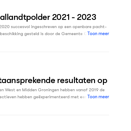
allandtpolder 2021 - 2023
 2020 succesvol ingeschreven op een openbare pacht-
er beschikking gesteld is door de Gemeente Goeree-
Toon meer
n voor Duurzame en Innovatieve landbouw Van
ebied te creëren voor een toekomstgerichte gangbare
 zuidwestelijke Delta.
rtaansprekende resultaten op
ngen West en Midden Groningen hebben vanaf 2019 de
ollectieven hebben geëxperimenteerd met een nieuw
Toon meer
ed zijn voor milieu, natuur of klimaat voor een
71 Friese en Groningse melkveehouders en akkerbouwers
ktijkonderzoek te doen op het Gemeenschappelijk
ken welke rol de collectieven hierbij kunnen spelen.