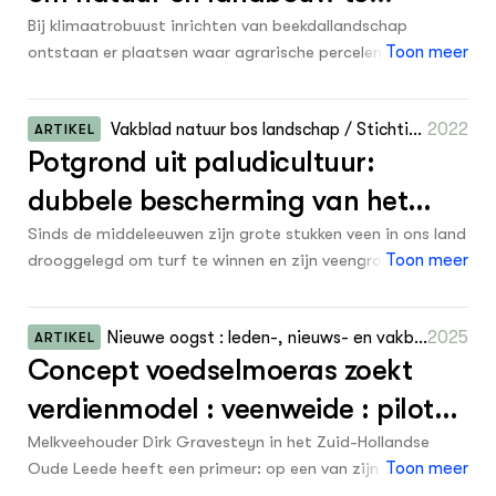
verbinden
Bij klimaatrobuust inrichten van beekdallandschap
ontstaan er plaatsen waar agrarische percelen natter
Toon meer
worden. Er is potentie voor het telen van natte teelten op
vernatte landbouwgronden om een klimaatrobuuste en
Vakblad natuur bos landschap / Stichting
2022
ARTIKEL
ecologische corridor te vormen tussen landbouwgrond en
Potgrond uit paludicultuur:
Vakblad Natuur Bos Landschap 19 188: 4 -
natuur.
6
dubbele bescherming van het
veen
Sinds de middeleeuwen zijn grote stukken veen in ons land
drooggelegd om turf te winnen en zijn veengronden
Toon meer
ontgonnen en ontwaterd ten behoeve van de landbouw.
Deze ontwatering leidt tot afbraak van het veen en
Nieuwe oogst : leden-, nieuws- en vakbla
2025
ARTIKEL
daarmee tot maatschappelijke schade. Om de schade te
Concept voedselmoeras zoekt
d van LTO Noord, ZLTO en LLTB. Editie
verminderen is het essentieel om veenbodems weer te
midden 22: 11
vernatten. Stichting Bargerveen werkt om die reden
verdienmodel : veenweide : pilot
samen met verschillende partners aan paludicultuur.
op natte gronden
Melkveehouder Dirk Gravesteyn in het Zuid-Hollandse
Zowel voor agrariërs als voor natuurbeheerders biedt
Oude Leede heeft een primeur: op een van zijn percelen
Toon meer
paludicultuur interessante perspectieven.
opende ‘s lands eerste voedselmoeras. Dat is een variant