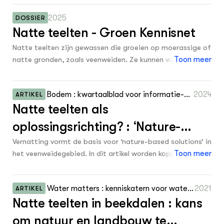
0
1990
broeikasgassen te remmen? De conclusie is dat het nog
2025
DOSSIER
te vroeg is om deze vraag te beantwoorden maar dat er
0
1989
ZIE OOK
Natte teelten - Groen Kennisnet
voldoende redenen zijn om dit verder te onderzoeken.
Leermateriaal op niveau
0
Daarom bevat de factsheet naast een overzicht van
1988
Projecten
Natte teelten zijn gewassen die groeien op moerassige of
kennis ook aanbevelingen voor verdere stappen.
In de regio
natte gronden, zoals veenweiden. Ze kunnen worden
Toon meer
0
1987
ingezet voor landbouw, waterzuivering in bufferzones of
0
1986
natuurontwikkeling. In natte gebieden, zoals veenweiden,
OVER
Over ons
Bodem : kwartaalblad voor informatie-uit
2024
ARTIKEL
bieden ze duurzame alternatieven voor traditionele
0
1985
Natte teelten als
wisseling en discussie over bodembescher
landbouw die in deze gebieden leidt tot bodemdaling en
ming en bodemsanering 34 1: 27 - 30
CO₂-uitstoot. Door het waterpeil te verhogen, kunnen ze
0
1892
ONZE PARTNER
oplossingsrichting? : ‘Nature-
Kennisportaal Boerenlandvogels
bijdragen aan klimaatdoelen én biodiversiteit.
0
1708
based solutions’ in het
Vernatting vormt de basis voor ‘nature-based solutions’ in
het veenweidegebied. In dit artikel worden koppelkansen
Toon meer
2
veenweidegebied
Onbekend
en dilemma’s besproken tussen gewasproductie op natte
veenbodems en andere ecosysteemdiensten, zoals
Water matters : kenniskatern voor waterp
2021
ARTIKEL
klimaatmitigatie, klimaatadaptatie, biodiversiteit en
Natte teelten in beekdalen : kans
rofessionals juni: 48 - 51
zuivering van water en bodem.
om natuur en landbouw te