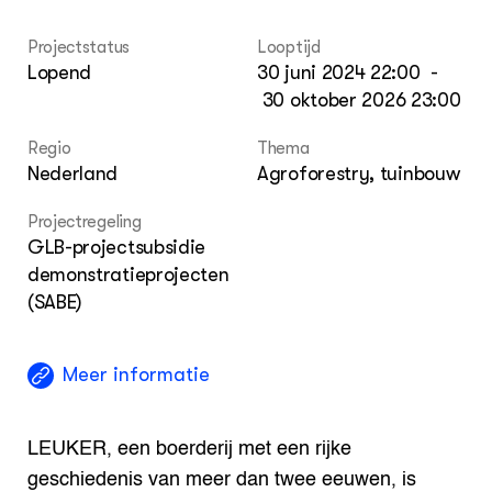
Nieuwsbrief
Agenda
Projectstatus
Looptijd
Dossiers
Lopend
30 juni 2024 22:00
-
30 oktober 2026 23:00
ZIE OOK
Leermateriaal op niveau
Regio
Thema
Projecten
Nederland
Agroforestry, tuinbouw
In de regio
Projectregeling
OVER
GLB-projectsubsidie
Over ons
demonstratieprojecten
(SABE)
ONZE PARTNER
Kennisportaal Boerenlandvogels
Meer informatie
LEUKER, een boerderij met een rijke
geschiedenis van meer dan twee eeuwen, is