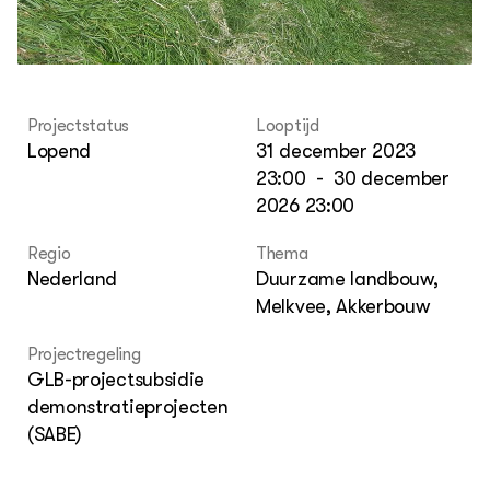
Loo
Hoo
Nieuws
Nieuwsbrief
Agenda
Dossiers
Projectstatus
Looptijd
Lopend
31 december 2023
ZIE OOK
Leermateriaal op niveau
23:00
-
30 december
Projecten
2026 23:00
In de regio
Regio
Thema
Nederland
Duurzame landbouw,
OVER
Over ons
Melkvee, Akkerbouw
Projectregeling
ONZE PARTNER
GLB-projectsubsidie
Kennisportaal Boerenlandvogels
demonstratieprojecten
(SABE)