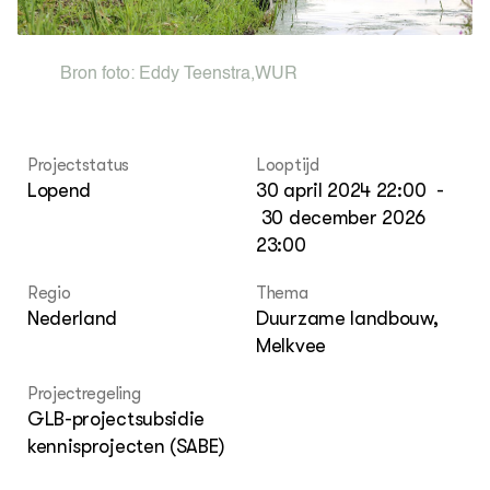
Nieuws
Nieuwsbrief
Agenda
Bron foto:
Eddy Teenstra
,
WUR
Dossiers
ZIE OOK
Leermateriaal op niveau
Projectstatus
Looptijd
Projecten
Lopend
30 april 2024 22:00
-
In de regio
30 december 2026
23:00
OVER
Over ons
Regio
Thema
Nederland
Duurzame landbouw,
Melkvee
ONZE PARTNER
Kennisportaal Boerenlandvogels
Projectregeling
GLB-projectsubsidie
kennisprojecten (SABE)