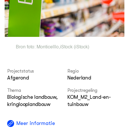
Agenda
Dossiers
ZIE OOK
Leermateriaal op niveau
Projecten
In de regio
Bron foto:
Monticelllo
,
iStock
(iStock)
OVER
Over ons
Projectstatus
Regio
Afgerond
Nederland
ONZE PARTNER
Kennisportaal Boerenlandvogels
Thema
Projectregeling
Biologische landbouw,
KOM_M2_Land-en-
kringlooplandbouw
tuinbouw
Meer informatie