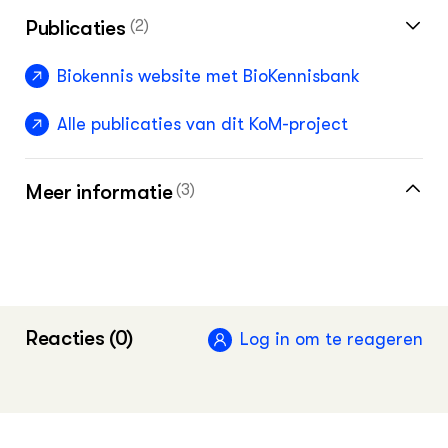
Publicaties
(2)
Biokennis website met BioKennisbank
Alle publicaties van dit KoM-project
Meer informatie
(3)
Wiki Biologische bedrijfsvoering
Dossier Biologische landbouw - sectoren
Reacties (0)
Dossier kringlooplandbouw
Log in om te reageren