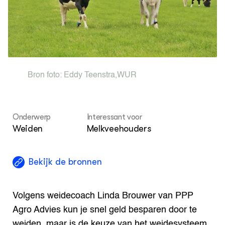
Nieuwsbrief
Agenda
Dossiers
ZIE OOK
Leermateriaal op niveau
Bron foto:
Eddy Teenstra
,
WUR
Projecten
In de regio
Onderwerp
Interessant voor
OVER
Weiden
Melkveehouders
Over ons
ONZE PARTNER
Bekijk de bronnen
Kennisportaal Boerenlandvogels
Volgens weidecoach Linda Brouwer van PPP
Agro Advies kun je snel geld besparen door te
weiden, maar is de keuze van het weidesysteem