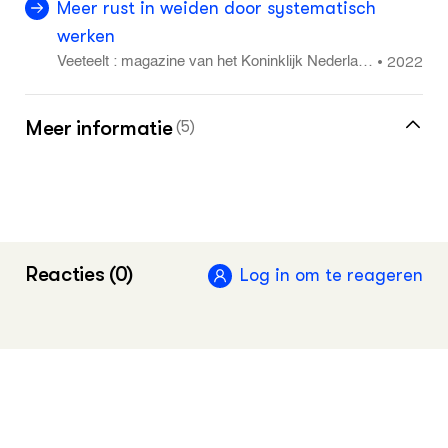
Meer rust in weiden door systematisch
werken
2022
•
Veeteelt : magazine van het Koninklijk Nederlan
ds Rundvee Syndicaat NRS juni: 26 - 28
Meer informatie
(5)
Dossier beweiding
2018
•
Groen Kennisnet
Nieuw Nederlands weiden : De drie stappen
Reacties (0)
Log in om te reageren
van Nieuw Nederlands Weiden
2020
•
Stichting Weidegang
Nieuw Nederlands Weiden, Website
PPP-Agro Advies, Website