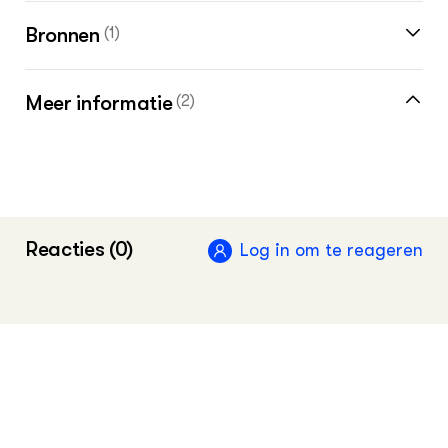
Bronnen
(1)
Meer informatie
(2)
Lees meer over kuikenoverleving in het
dossier
Resource - WUR from within
Reacties (0)
Log in om te reageren