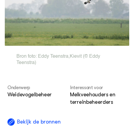
Loo
Hoo
Nieuws
Nieuwsbrief
Agenda
Dossiers
ZIE OOK
Leermateriaal op niveau
Projecten
Bron foto:
Eddy Teenstra
,
Kievit
(© Eddy
In de regio
Teenstra)
OVER
Over ons
Onderwerp
Interessant voor
Weidevogelbeheer
Melkveehouders en
ONZE PARTNER
terreinbeheerders
Kennisportaal Boerenlandvogels
Bekijk de bronnen