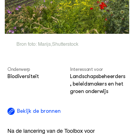
Agenda
Dossiers
ZIE OOK
Leermateriaal op niveau
Projecten
Bron foto:
Marijs
,
Shutterstock
In de regio
OVER
Onderwerp
Interessant voor
Over ons
Biodiversiteit
Landschapsbeheerders
, beleidsmakers en het
ONZE PARTNER
groen onderwijs
Kennisportaal Boerenlandvogels
Bekijk de bronnen
Na de lancering van de Toolbox voor