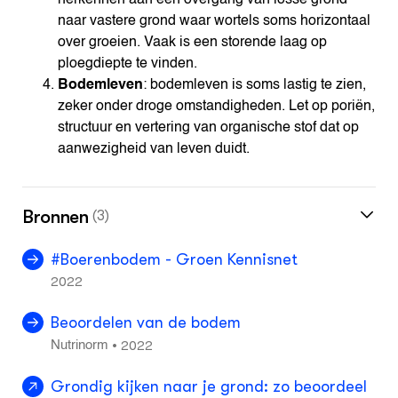
herkennen aan een overgang van losse grond
naar vastere grond waar wortels soms horizontaal
over groeien. Vaak is een storende laag op
ploegdiepte te vinden.
Bodemleven
: bodemleven is soms lastig te zien,
zeker onder droge omstandigheden. Let op poriën,
structuur en vertering van organische stof dat op
aanwezigheid van leven duidt.
Bronnen
(3)
#Boerenbodem - Groen Kennisnet
2022
Beoordelen van de bodem
2022
•
Nutrinorm
Grondig kijken naar je grond: zo beoordeel