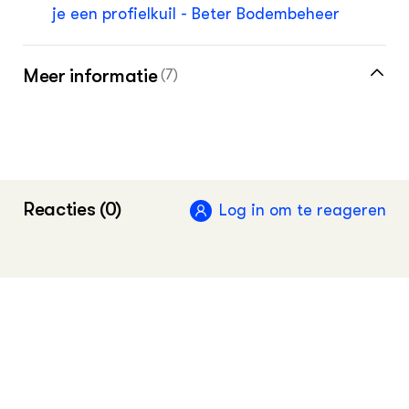
je een profielkuil - Beter Bodembeheer
Meer informatie
(7)
Beter Bodembeheer bij de hand (KoM22006)
Beter Bodembeheer op de kalender
(KoM24007)
Reacties (0)
Log in om te reageren
Dossier bodemverdichting
2023
•
Groen Kennisnet
Vernieuwde handleiding Bodemconditie -
Groeikracht Cosun
2024
Meer informatie over profielkuilen vind je in