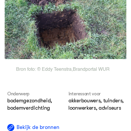
Nieuwsbrief
Agenda
Dossiers
ZIE OOK
Leermateriaal op niveau
Projecten
In de regio
OVER
Bron foto:
© Eddy Teenstra
,
Brandportal WUR
Over ons
ONZE PARTNER
Kennisportaal Boerenlandvogels
Onderwerp
Interessant voor
bodemgezondheid,
akkerbouwers, tuinders,
bodemverdichting
loonwerkers, adviseurs
Bekijk de bronnen