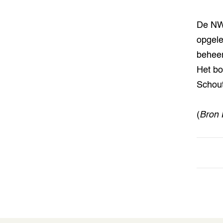
De NWO
opgele
beheer
Het bo
Schou
(
Bron