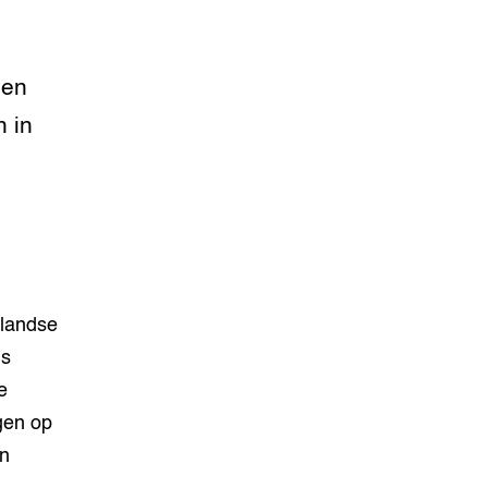
een
n in
landse
ds
e
gen op
en