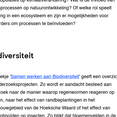
opulaties op klimaatverandering? Wat is de invloed van
rocessen op natuurontwikkeling? Of welke rol speelt
ing in een ecosysteem en zijn er mogelijkheden voor
ders om processen te beïnvloeden?
iversiteit
ekje '
Samen werken aan Biodiversiteit
' geeft een overzi
derzoeksprojecten. Zo wordt er aandacht besteed aan
zoek naar de manier waarop regenwormen reageren op
n, naar het effect van randbeplantingen in het
ouwgebied van de Hoeksche Waard of het effect van
otinoïden op insecten. Zo blijkt dat bloemenvelden in de