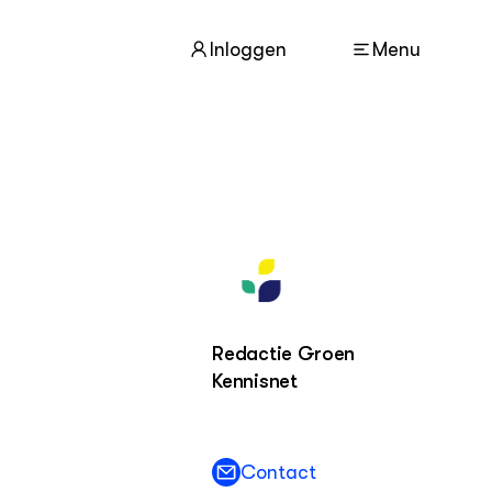
Inloggen
Menu
ACTUEEL
Nieuws
Nieuwsbrief
Agenda
Dossiers
Redactie Groen
Kennisnet
ZIE OOK
Leermateriaal op niveau
Projecten
In de regio
Contact