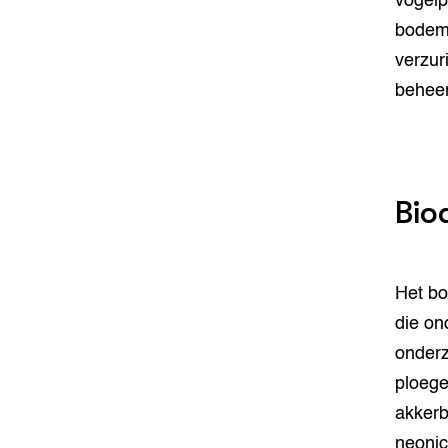
vogelp
bodemp
verzur
beheer
Biod
Het bo
die on
onder
ploege
akkerb
neonic