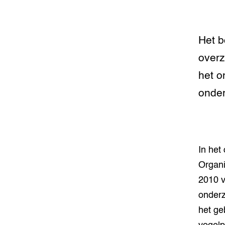
Het b
overz
het o
onder
In het 
Organi
2010 v
onderz
het ge