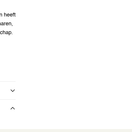
n heeft
naren,
schap.