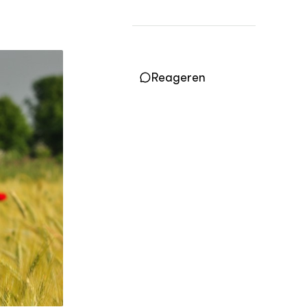
OVER
Over ons
ONZE PARTNER
Reageren
Kennisportaal Boerenlandvogels