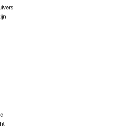
uivers
ijn
me
ht