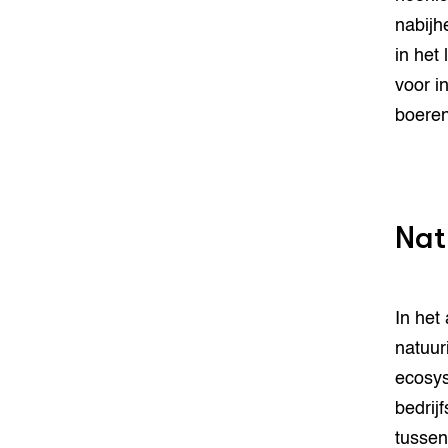
nabijh
in het
voor i
boeren
Nat
In het
natuur
ecosy
bedrij
tussen