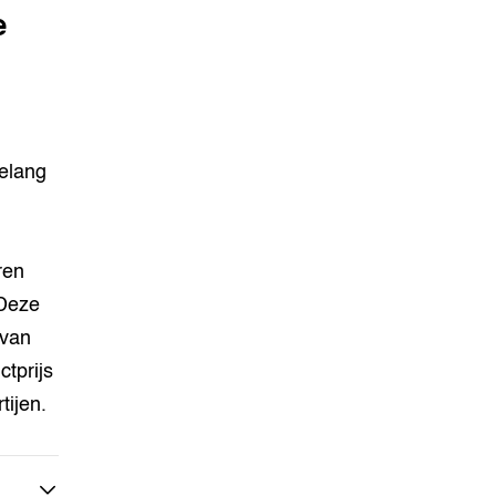
e
belang
ren
 Deze
 van
tprijs
tijen.