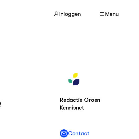
Inloggen
Menu
ACTUEEL
Nieuws
Nieuwsbrief
Agenda
e
Dossiers
Redactie Groen
Kennisnet
ZIE OOK
Leermateriaal op niveau
Projecten
Contact
In de regio