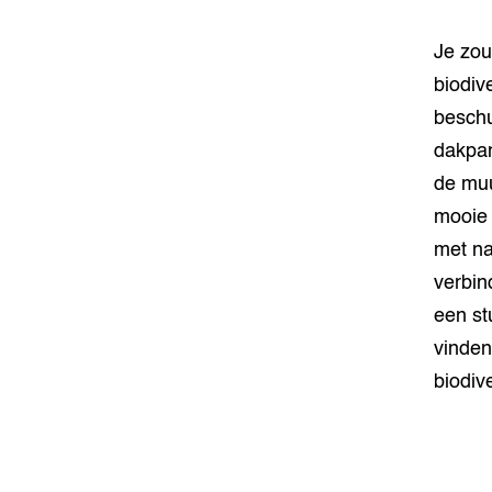
Je zou
biodiv
beschu
dakpan
de muu
mooie 
met na
verbin
een st
vinden
biodive