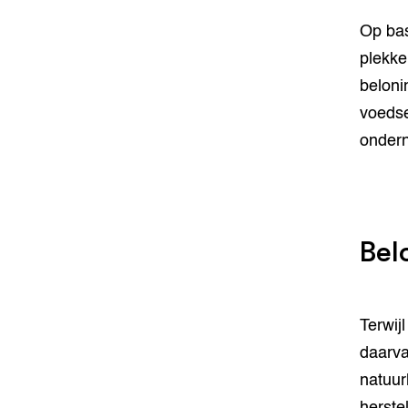
Op bas
plekke
beloni
voedse
ondern
Bel
Terwij
daarva
natuur
herste