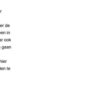
r
er de
en in
ar ook
n gaan
hier
den te