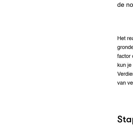
de no
Het re
gronde
factor
kun je
Verdie
van ve
Sta