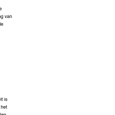
e
ng van
de
t is
 het
elen