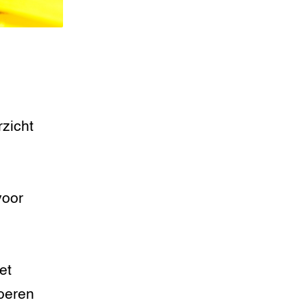
rzicht
voor
s
et
oeren