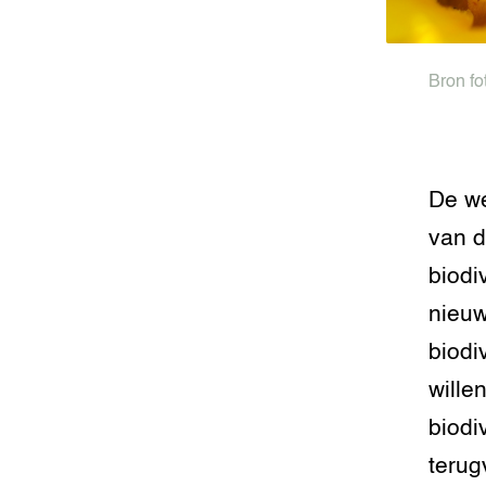
Bron fo
De we
van d
biodi
nieuw
biodi
wille
biodi
terug