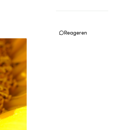
OVER
Over ons
Reageren
ONZE PARTNER
Kennisportaal Boerenlandvogels