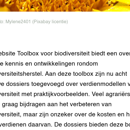
to:
Mylene2401
(Pixabay licentie)
bsite Toolbox voor biodiversiteit biedt een ove
e kennis en ontwikkelingen rondom
versiteitsherstel. Aan deze toolbox zijn nu acht
e dossiers toegevoegd over verdienmodellen 
versiteit met praktijkvoorbeelden. Veel agrariër
n graag bijdragen aan het verbeteren van
versiteit, maar zijn onzeker over de kosten en h
verdienen daarvan. De dossiers bieden deze b