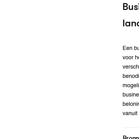
Bus
la
Een bu
voor h
versch
benodi
mogeli
busine
beloni
vanuit
Bron