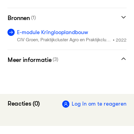
Bronnen
(1)
E-module Kringlooplandbouw
2022
•
CIV Groen, Praktijkcluster Agro en Praktijkclust
er Dier
Meer informatie
(3)
Meer leermiddelen over kringlooplandbouw
CIV Groen - Praktijkcluster Agro, website
Reacties (0)
CIV Groen - Praktijkcluster Dier
Log in om te reageren