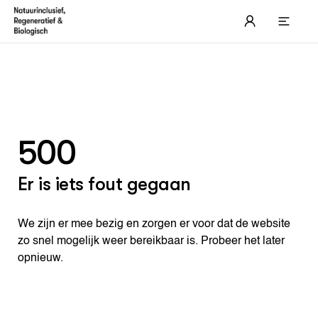
NATUURINCLUSIEVE LANDBOUW
Thema's
Leerboek Natuurinclusieve landbouw
Boe
Nat
Pra
in de praktijk
Bo
Hoo
500
Ond
Akk
Hoo
Practoraat Natuurinclusieve
Net
Gla
Hoo
landbouw & Ondernemend leren
Ond
Die
Hoo
Er is iets fout gegaan
On
Lan
Hoo
Pro
De 
Hoo
Ond
Ver
Hoo
We zijn er mee bezig en zorgen er voor dat de website
Bel
Hoo
zo snel mogelijk weer bereikbaar is. Probeer het later
ACTUEEL
Loo
Hoo
Nieuws
opnieuw.
Nieuwsbrief
Agenda
Dossiers