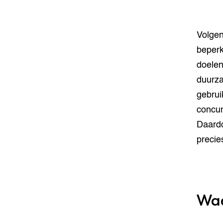
Volgen
beperk
doelen
duurza
gebrui
concurr
Daardo
precie
Waa