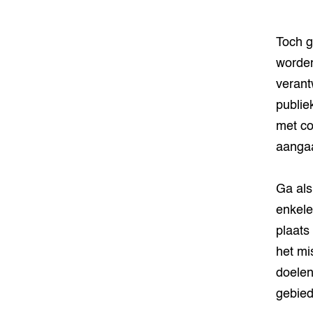
Toch g
worden
verant
publie
met co
aanga
Ga als
enkele
plaats
het mi
doelen
gebied