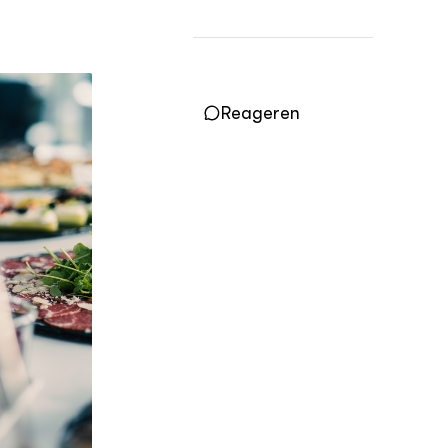
OVER
Over ons
Reageren
ONZE PARTNER
Kennisportaal Boerenlandvogels