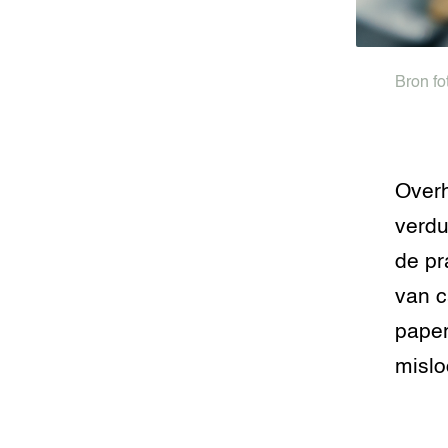
Bron fo
Overh
verdu
de pr
van c
paper
mislo