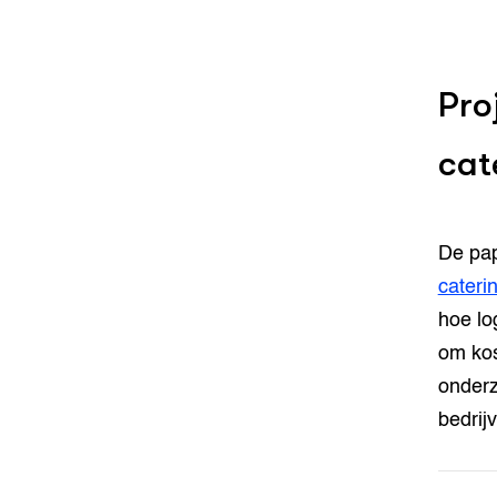
Pro
cat
De pap
cateri
hoe lo
om kos
onderz
bedrij