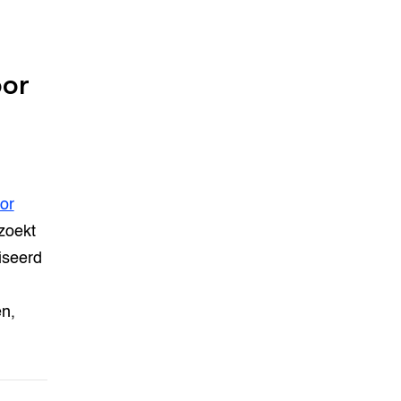
oor
or
zoekt
iseerd
n,