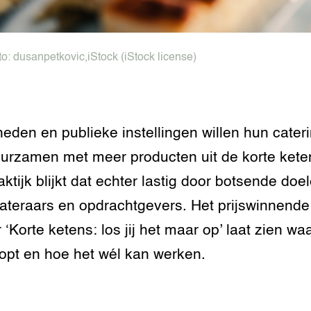
to:
dusanpetkovic
,
iStock
(iStock license)
eden en publieke instellingen willen hun cater
urzamen met meer producten uit de korte keten
aktijk blijkt dat echter lastig door botsende doe
ateraars en opdrachtgevers. Het prijswinnende
 ‘Korte ketens: los jij het maar op’ laat zien wa
opt en hoe het wél kan werken.