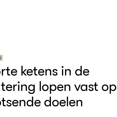
S
rte ketens in de
 natuur
nclusieve landbouw
at Natuurinclusieve
aktijk
uw & Ondernemend
tering lopen vast op
k 1 - Inleiding
tsende doelen
uw en
ndsteelt
k 2 - Ontwikkeling
ectief
eksprojecten
nbouw