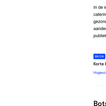
In de 
cateri
gezond
aandee
publie
BRON
Korte 
Hogesc
Bot