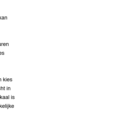
 kan
uren
es
n kies
ht in
kaal is
kelijke