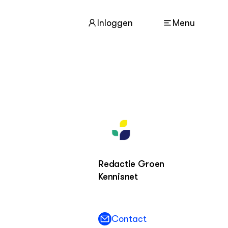
Inloggen
Menu
ACTUEEL
Nieuws
Nieuwsbrief
Agenda
Dossiers
Redactie Groen
Kennisnet
ZIE OOK
Leermateriaal op niveau
Projecten
Contact
In de regio