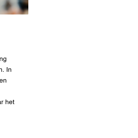
ing
. In
len
ar het