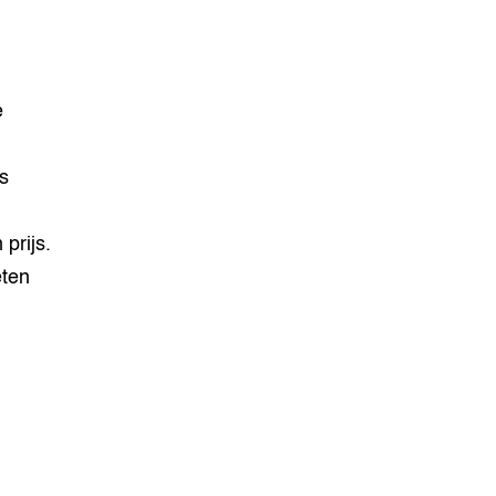
e
s
 prijs.
eten
?