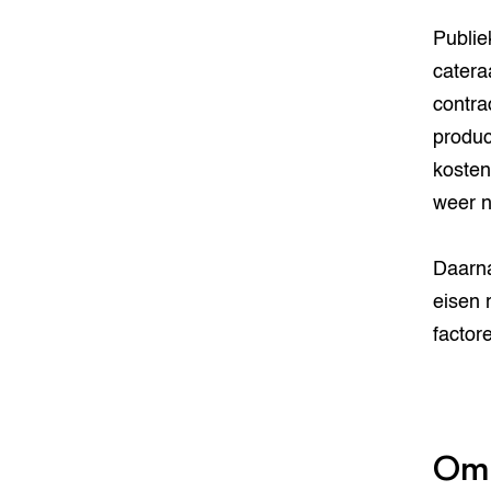
Publie
catera
contra
produc
kosten
weer n
Daarna
eisen 
factore
Omd