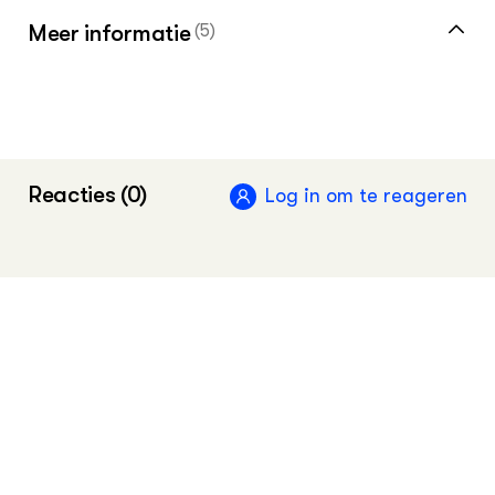
Meer informatie
(5)
Meer over klimaatrobuust boeren vind je in
de kennisbank
Vakinformatiepagina voor de akkerbouwer
Reacties (0)
Log in om te reageren
Vakinformatie voor de melkveehouder
Vakinformatiepagina voor de
vollegrondstuinder
Kom meer te weten over kennis naar
praktijk in het groene domein bij onze
partner CoE groen