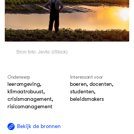
Nieuwsbrief
Agenda
Dossiers
ZIE OOK
Leermateriaal op niveau
Projecten
In de regio
Bron foto:
Jevtic
(iStock)
OVER
Over ons
Onderwerp
Interessant voor
leeromgeving,
boeren, docenten,
ONZE PARTNER
klimaatrobuust,
studenten,
Kennisportaal Boerenlandvogels
crisismanagement,
beleidsmakers
risicomanagement
Bekijk de bronnen