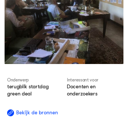
Agenda
Dossiers
ZIE OOK
Leermateriaal op niveau
Projecten
In de regio
OVER
Over ons
Onderwerp
Interessant voor
ONZE PARTNER
terugblik startdag
Docenten en
Kennisportaal Boerenlandvogels
green deal
onderzoekers
Bekijk de bronnen