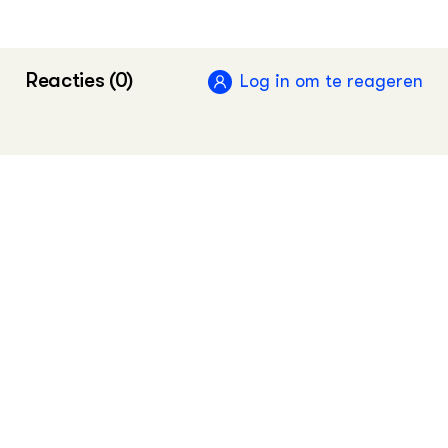
Samen voor Biodiversiteit
Reacties (0)
Kennisnetwerk Ontwikkeling en Beheer
Log in om te reageren
Natuurkwaliteit (o+bn)