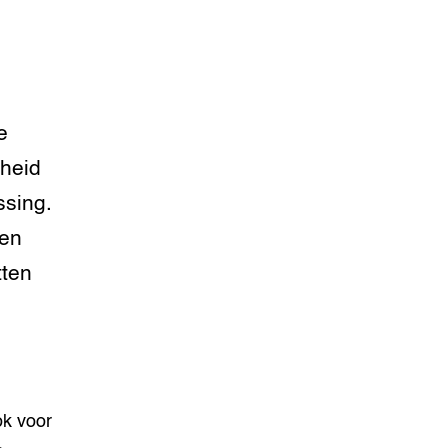
e
lheid
ssing.
ten
tten
ok voor