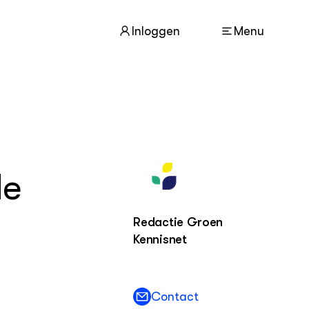
Inloggen
Menu
ACTUEEL
Nieuws
Nieuwsbrief
de
Agenda
Dossiers
Redactie Groen
ZIE OOK
Kennisnet
Leermateriaal op niveau
Projecten
In de regio
Contact