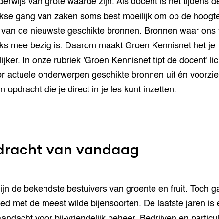
derwijs van grote waarde zijn. Als docent is het tijdens d
jkse gang van zaken soms best moeilijk om op de hoogte
n van de nieuwste geschikte bronnen. Bronnen waar ons
jks mee bezig is. Daarom maakt Groen Kennisnet het je
ijker. In onze rubriek 'Groen Kennisnet tipt de docent' li
r actuele onderwerpen geschikte bronnen uit én voorzi
 opdracht die je direct in je les kunt inzetten.
racht van vandaag
zijn de bekendste bestuivers van groente en fruit. Toch g
oed met de meest wilde bijensoorten. De laatste jaren is 
andacht voor bij-vriendelijk beheer. Bedrijven en particu