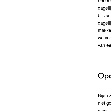
het on
dageli
blijve
dageli
makkel
we voo
van een
Opd
Bijen 
niet g
meer a