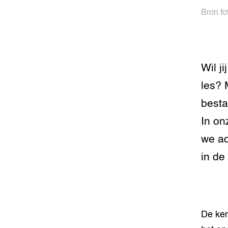
Bron fo
Wil j
les? 
besta
In on
we ac
in de
De ken