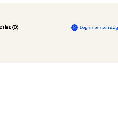
kinformatie voor hovenier en groenvoorziener
derland Zoemt
ties (0)
Log in om te rea
er doen voor biodiversiteit met onze partner Toolbox 
odiversiteit