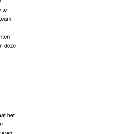
e
 te
 team
chten
en deze
aat het
er
lieren