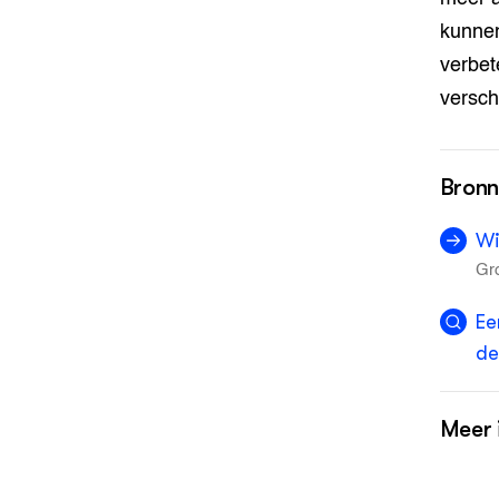
kunnen
verbet
versch
Bron
Wi
Gr
Ee
de
Meer 
Va