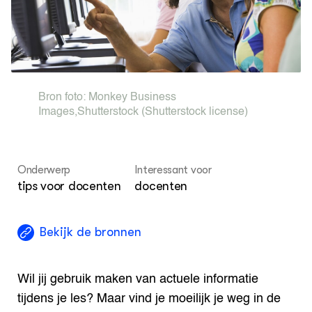
Agenda
Dossiers
ZIE OOK
Leermateriaal op niveau
Projecten
Bron foto:
Monkey Business
In de regio
Images
,
Shutterstock
(Shutterstock license)
OVER
Over ons
Onderwerp
Interessant voor
tips voor docenten
docenten
ONZE PARTNER
Kennisportaal Boerenlandvogels
Bekijk de bronnen
Wil jij gebruik maken van actuele informatie
tijdens je les? Maar vind je moeilijk je weg in de