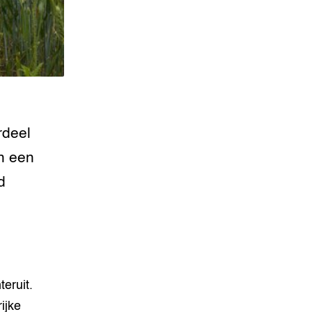
rdeel
n een
d
eruit.
ijke