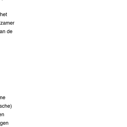
 het
rzamer
van de
ame
ische)
en
egen