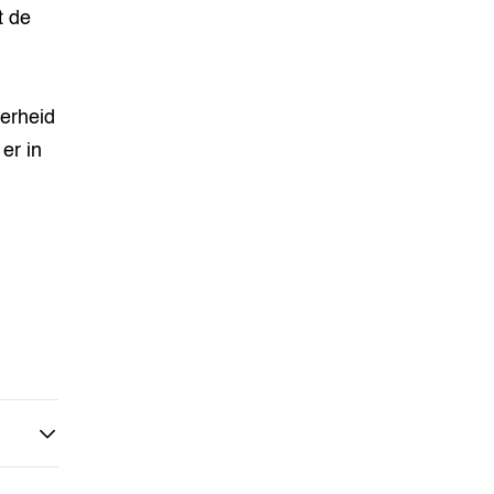
t de
verheid
er in