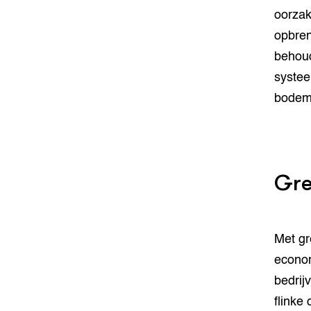
oorzak
opbren
behou
systee
bodem,
Gre
Met gr
econom
bedrij
flinke