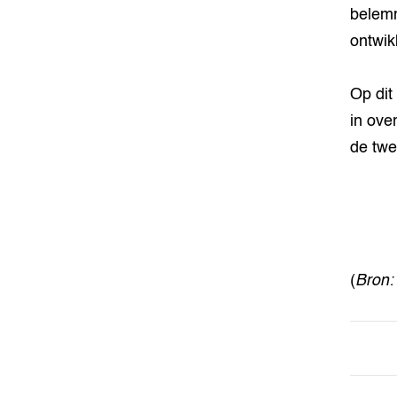
belemm
ontwik
Op dit
in ove
de twe
(
Bron: