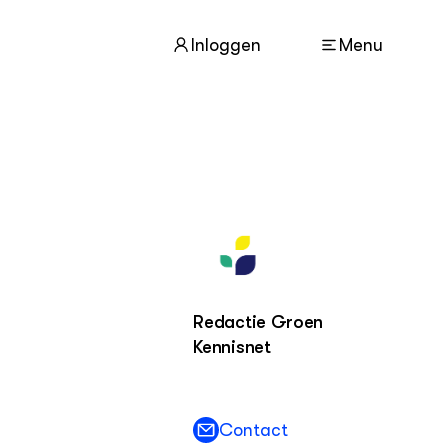
Inloggen
Menu
ACTUEEL
Nieuws
Nieuwsbrief
Agenda
Dossiers
Redactie Groen
ZIE OOK
Kennisnet
Leermateriaal op niveau
Projecten
In de regio
Contact