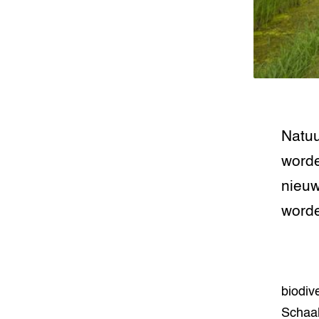
Natuu
worde
nieuw
word
biodiv
Schaal