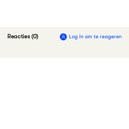
Vakinformatie voor de food professional
2024
•
Groen Kennisnet
Meer kennis over water vind je in de
Reacties (0)
Log in om te reageren
Hydrotheek