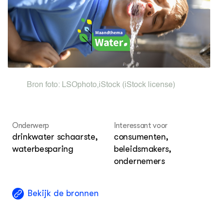
ACTUEEL
Loo
Hoo
Nieuws
Nieuwsbrief
Agenda
Dossiers
ZIE OOK
Leermateriaal op niveau
Bron foto:
LSOphoto
,
iStock
(iStock license)
Projecten
In de regio
Onderwerp
Interessant voor
OVER
drinkwater schaarste,
consumenten,
Over ons
waterbesparing
beleidsmakers,
ondernemers
ONZE PARTNER
Kennisportaal Boerenlandvogels
Bekijk de bronnen