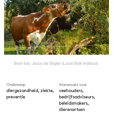
Agenda
Dossiers
ZIE OOK
Leermateriaal op niveau
Projecten
In de regio
OVER
Over ons
Bron foto:
Jacco de Stigter
(Louis Bolk Instituut)
ONZE PARTNER
Kennisportaal Boerenlandvogels
Onderwerp
Interessant voor
diergezondheid, ziekte,
veehouders,
preventie
bedrijfsadviseurs,
beleidsmakers,
dierenartsen