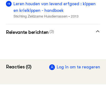
Leren houden van levend erfgoed : kippen
en krielkippen - handboek
2013
•
Stichting Zeldzame Huisdierrassen
Relevante berichten
(3)
Brochure voor houden van pluimvee als
neventak
Notenbomen voor kippen en klimaat
Reacties (0)
Log in om te reageren
Gezondheidsrisico's biologische
pluimveehouderij