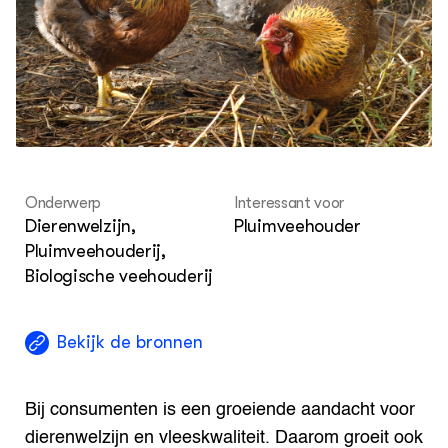
Agenda
Dossiers
ZIE OOK
Leermateriaal op niveau
Projecten
In de regio
Onderwerp
Interessant voor
OVER
Dierenwelzijn,
Pluimveehouder
Over ons
Pluimveehouderij,
Biologische veehouderij
ONZE PARTNER
Kennisportaal Boerenlandvogels
Bekijk de bronnen
Bij consumenten is een groeiende aandacht voor
dierenwelzijn en vleeskwaliteit. Daarom groeit ook