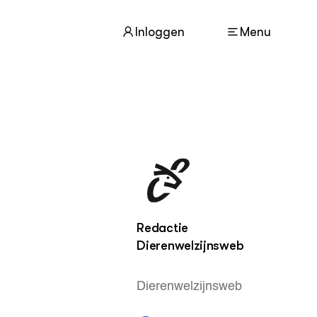
Inloggen
Menu
ACTUEEL
Nieuws
Nieuwsbrief
Agenda
Dossiers
Redactie
Dierenwelzijnsweb
ZIE OOK
Leermateriaal op niveau
Projecten
Dierenwelzijnsweb
In de regio