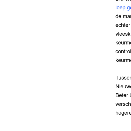
loep 
de mar
echter
vleesk
keurme
contro
keurme
Tussen
Nieuwe
Beter 
versch
hogere