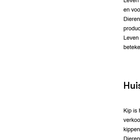
Leven 
en voo
Dieren
produc
Leven
betek
Hui
Kip is
verkoo
kippen
Dieren