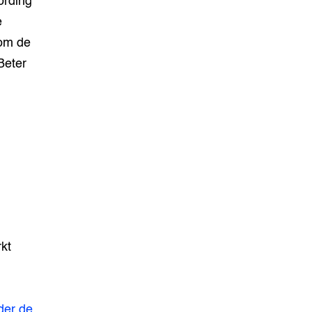
ording
e
om de
Beter
kt
der de