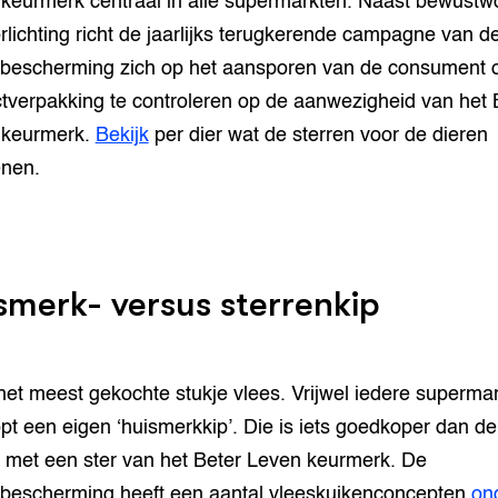
keurmerk centraal in alle supermarkten. Naast bewustw
rlichting richt de jaarlijks terugkerende campagne van d
bescherming zich op het aansporen van de consument 
tverpakking te controleren op de aanwezigheid van het 
 keurmerk.
Bekijk
per dier wat de sterren voor de dieren
enen.
smerk- versus sterrenkip
 het meest gekochte stukje vlees. Vrijwel iedere supermar
pt een eigen ‘huismerkkip’. Die is iets goedkoper dan de
 met een ster van het Beter Leven keurmerk. De
bescherming heeft een aantal vleeskuikenconcepten
on