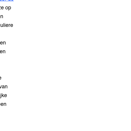
ze op
en
uliere
n
 en
ven
e
 van
ijke
een