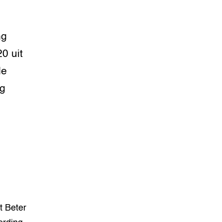
ng
0 uit
de
ag
t Beter