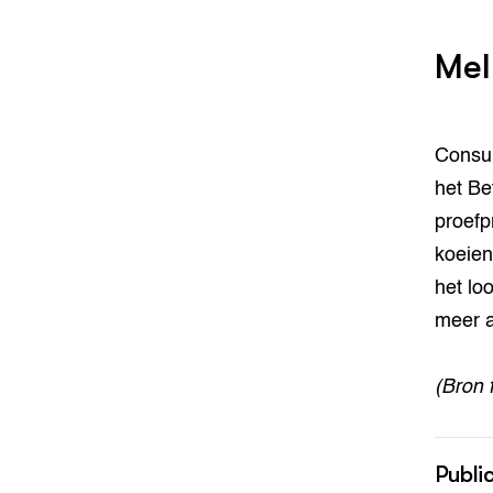
Mel
Consu
het Be
proefp
koeien
het lo
meer a
(Bron 
Publi