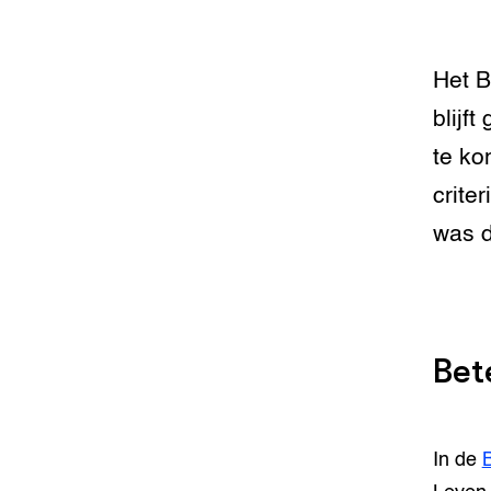
Het B
blijf
te ko
crite
was d
Bet
In de