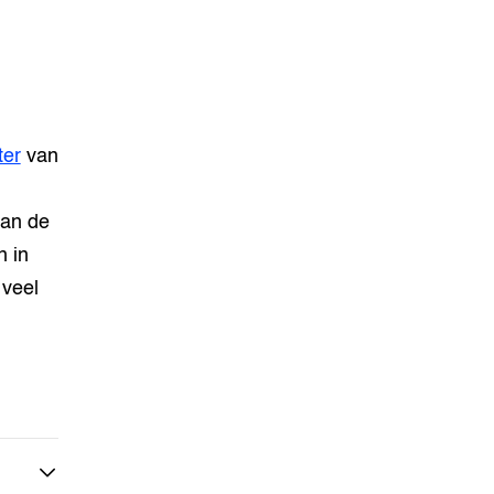
ter
van
van de
n in
 veel