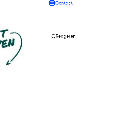
Contact
OVER
Over ons
ONZE PARTNER
Kennisportaal Boerenlandvogels
Reageren