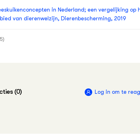
eeskuikenconcepten in Nederland; een vergelijking op 
bied van dierenwelzijn, Dierenbescherming, 2019
(5)
ter Leven? Check ’t label even, campagne
erenbescherming
t betekenen de sterren, Beter Leven keurmerk
ties (0)
Log in om te rea
rld Animal Protection: beter kippenvlees amper duurd
euwsbericht Dierenwelzijnsweb, juli 2019
ervriendelijk varkensvlees met twee sterren, nieuwsber
erenwelzijnsweb, oktober 2018