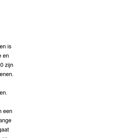
en is
e en
0 zijn
venen.
en.
n een
lange
gaat