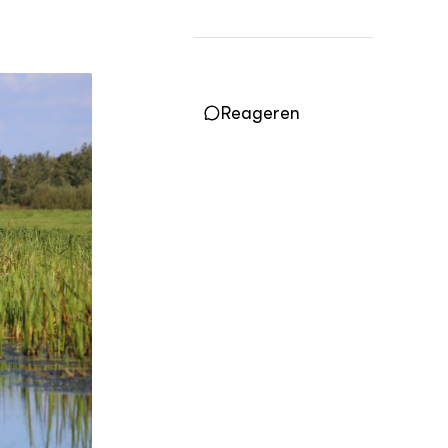
OVER
Over ons
Reageren
ONZE PARTNER
Kennisportaal Boerenlandvogels