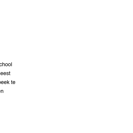
chool
meest
beek te
en