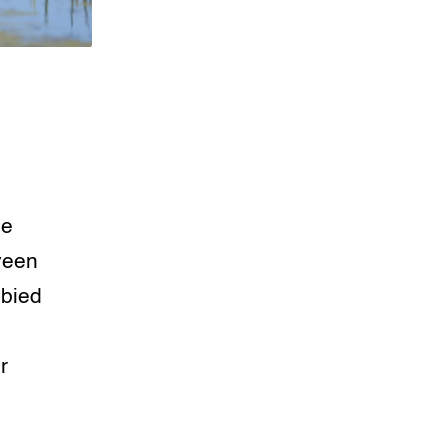
se
veen
ebied
r