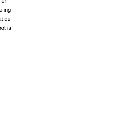
 en
eling
at de
ot is