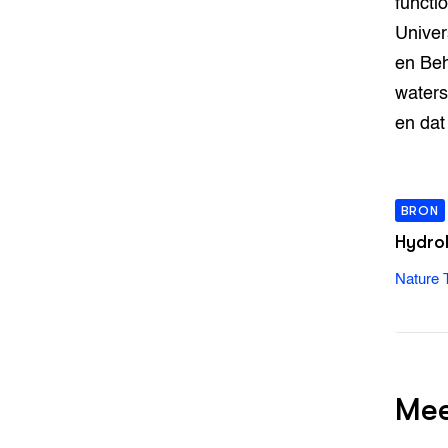
functi
Univer
en Beh
waters
en dat
BRON
Hydrol
Nature 
Mee