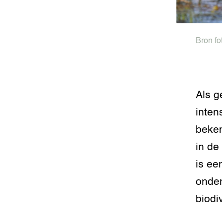
Bron fo
Als g
inten
beken
in de
is ee
onder
biodiv