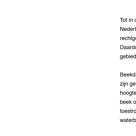
Tot in
Nederl
rechtg
Daardo
gebied
Beekda
zijn g
hoogte
beek o
toestr
waterb