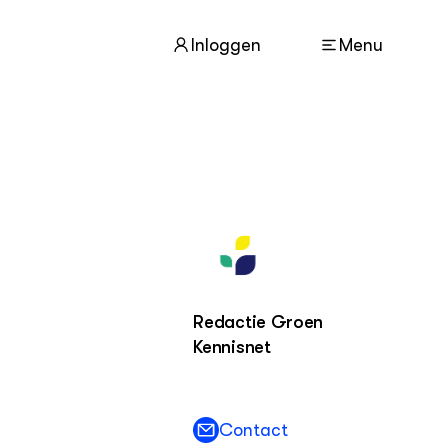
Inloggen
Menu
ACTUEEL
Nieuws
Nieuwsbrief
Agenda
Dossiers
Redactie Groen
Kennisnet
ZIE OOK
Leermateriaal op niveau
Projecten
Contact
In de regio