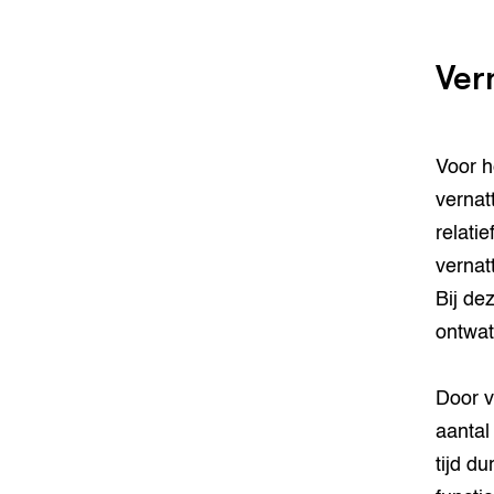
Ver
Voor h
vernat
relati
vernat
Bij de
ontwat
Door v
aantal
tijd d