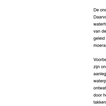
De ond
Daarvo
waterh
van de
geleid
moeras
Voorbe
zijn o
aanleg
waterp
ontwat
door h
takken