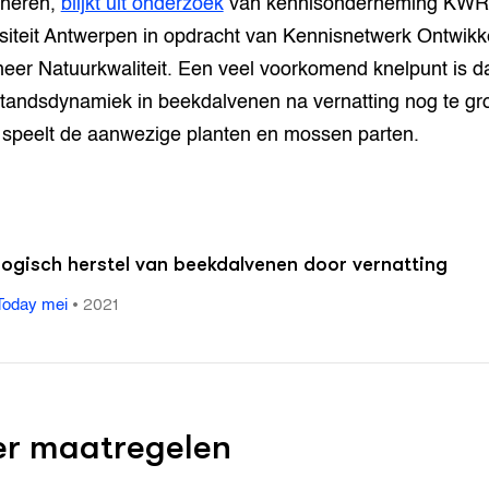
oneren,
blijkt uit onderzoek
van kennisonderneming KWR
siteit Antwerpen in opdracht van Kennisnetwerk Ontwikk
eer Natuurkwaliteit. Een veel voorkomend knelpunt is d
tandsdynamiek in beekdalvenen na vernatting nog te gro
 speelt de aanwezige planten en mossen parten.
ogisch herstel van beekdalvenen door vernatting
•
2021
Today mei
r maatregelen