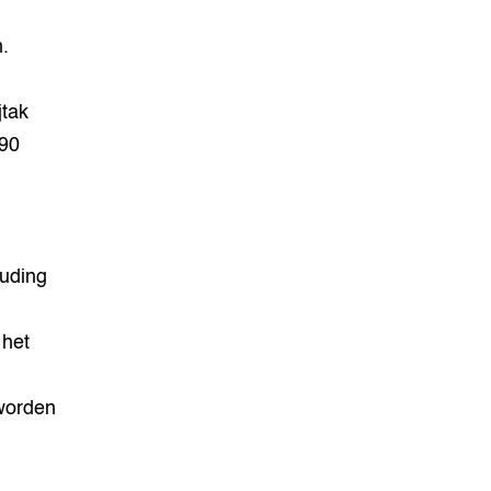
.
jtak
’90
ouding
 het
worden