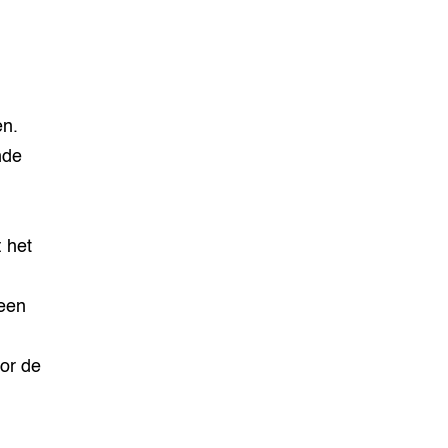
en.
nde
 het
 een
or de